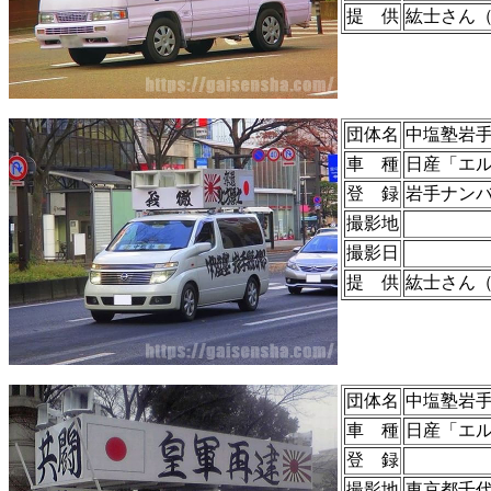
提 供
紘士さん（
団体名
中塩塾岩
車 種
日産「エ
登 録
岩手ナン
撮影地
撮影日
提 供
紘士さん（
団体名
中塩塾岩
車 種
日産「エ
登 録
撮影地
東京都千