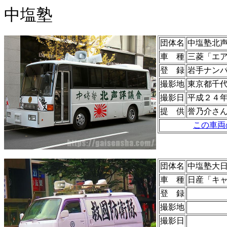
中塩塾
団体名
中塩塾北
車 種
三菱「エ
登 録
岩手ナン
撮影地
東京都千
撮影日
平成２４
提 供
誉乃介さ
この車両
団体名
中塩塾大
車 種
日産「キ
登 録
撮影地
撮影日