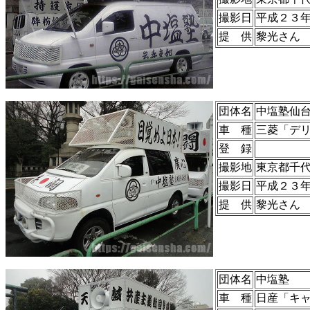
撮影日
平成２３
提 供
黎光さん
団体名
中塩塾仙
車 種
三菱「デ
登 録
撮影地
東京都千
撮影日
平成２３
提 供
黎光さん
団体名
中塩塾
車 種
日産「キ