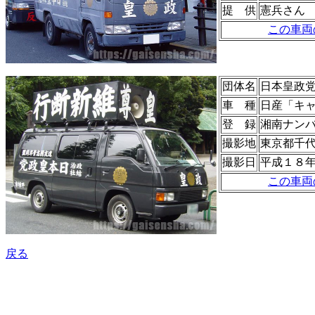
提 供
憲兵さん
この車両
団体名
日本皇政
車 種
日産「キ
登 録
湘南ナン
撮影地
東京都千
撮影日
平成１８
この車両
戻る