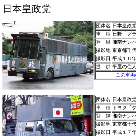
日本皇政党
団体名
日本皇政
車 種
日野「グ
登 録
湘南ナン
撮影地
東京都千
撮影日
平成１６
提 供
平屋の住
この車両
団体名
日本皇政
車 種
トヨタ「
登 録
湘南ナン
撮影地
東京都千
撮影日
平成１７