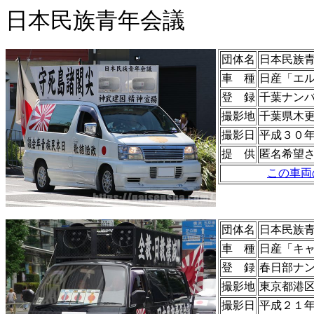
日本民族青年会議
団体名
日本民族
車 種
日産「エ
登 録
千葉ナン
撮影地
千葉県木
撮影日
平成３０
提 供
匿名希望
この車両
団体名
日本民族
車 種
日産「キ
登 録
春日部ナ
撮影地
東京都港
撮影日
平成２１