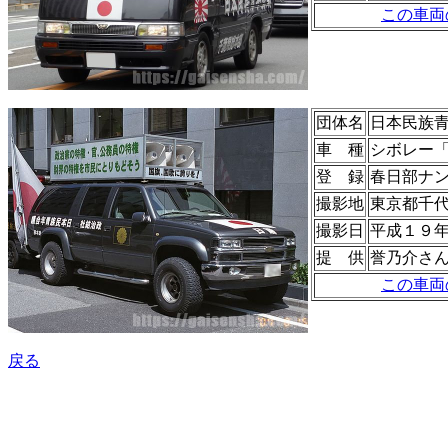
この車両
団体名
日本民族
車 種
シボレー
登 録
春日部ナ
撮影地
東京都千
撮影日
平成１９
提 供
誉乃介さ
この車両
戻る